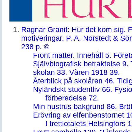
Ragnar Granit: Hur det kom sig.
motiveringar. P. A. Norstedt & Sö
238 p. ©
Front matter. Innehåll 5. Föret
Självbiografisk betraktelse 9. 
skolan 33. Våren 1918 39.
Återblick på skolåren 46. Tidig
Nyländskt studentliv 66. Fysio
förberedelse 72.
Min hustrus bakgrund 86. Bröllo
Erövring av elfenbenstornet 1
I trettiotalets Helsingfors 1
I nytt samhälle 129. "Finlands